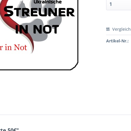
Vergleic
Artikel-Nr.:
te 50€"